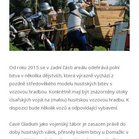
Od roku 2015 se v zadní části areálu odehrává polní
bitva v několika dějstvích, která výrazně vychází z
pozdně středověkého modelu husitských bitev s
vozovou hradbou. Konkrétně mají být znázorněny útoky
císařských vojsk na (malou) husitskou vozovou hradbu. K
dispozici bude několik vozů a odpovídající vybavení.
Cave Gladium jako vojenský tábor je zasazen právě do
doby husitských válek, přesněji kolem bitvy u Domažlic v