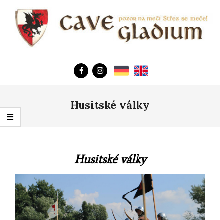
Skip
to
content
CAVE
Primary
GLADIUM
Navigation
CZ
Menu
Husitské války
Husitské války